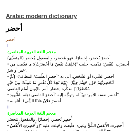
Arabic modern dictionary
أحضر
أحضر
I
معجم اللغة العربية المعاصرة
أحضرَ يُحضر، إحضارًا، فهو مُحضِر، والمفعول مُحضَر (للمتعدِّي)
• أحضرَتِ النَّفْسُ: قدّمت، جلبت "{عَلِمَتْ نَفْسٌ مَا أَحْضَرَتْ}: ما قدّمت من
خير أو شرّ".
• أحضر الشَّيءَ أو الشَّخصَ: أتى به "أحضر الطّبيبَ/ المطافئَ- {ثُمَّ
لَنُحْضِرَنَّهُمْ حَوْلَ جَهَنَّمَ جِثِيًّا}- {يَوْمَ تَجِدُ كُلُّ نَفْسٍ مَا عَمِلَتْ مِنْ خَيْرٍ
مُحْضَرًا}"| مذكِّرة إحضار: أمر بالإتيان أمام القاضي.
• أحضر نفسَه للأمر: تهيّأ له وتوجَّه إليه "أحضرَ القاضي ذهنَه للشُّهود".
• أحضرَ فلانٌ فلانًا الشَّيءَ: أتاه به.
II
معجم اللغة العربية المعاصرة
أُحضِرَ يُحضر، إحضارًا، والمفعول مُحضَر
• أُحضِرت الأَنْفسُ الشُّحَّ وغيره: طُبعت وجُبِلت عليه "{وَأُحْضِرَتِ الأَنْفُسُ