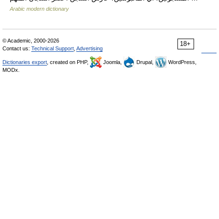
Arabic modern dictionary
© Academic, 2000-2026
18+
Contact us:
Technical Support
,
Advertising
Dictionaries export
, created on PHP,
Joomla,
Drupal,
WordPress,
MODx.