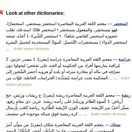
Look at other dictionaries:
استحضر
— معجم اللغة العربية المعاصرة استحضرَ يستحضر، استحضارًا،
فهو مستحضِر، والمفعول مستحضَر • استحضر فلانًا: استدعاه، طلب
حضورَه استحضر القاضي شاهدًا . • استحضر الشَّيءَ: 1 أعدّه، صنعه
استحضر الدواءَ | مستحضرات التَّجميل: الموادّ المستخدمة لتجميل البشرة
…
Arabic modern dictionary
حراسة
— معجم اللغة العربية المعاصرة حِراسة [مفرد]: 1 مصدر حرَسَ. 2
مُراقبة يمارسها أفراد من الحكومة أو الجند على شخص؛ ليحولوا دون
تصرّفه في ماله أو مغادرة منزله أو بلده أو هروبه أحضر السَّجين إلى
المحكمة تحت حِراسة مُشدَّدة | الحراسات الخاصّة: قوّات من… …
Arabic
modern dictionary
ريشة
— معجم اللغة العربية المعاصرة رِيشة [مفرد]: ج رِيشات ورِيَش، جج
أَرياش: 1 كُسوة الطائر وزينتُه| على رأسه ريشة: عزيز، ذي مقامٍ رفيع،
مميَّز أخفّ من الرِّيشة: خفيف الوزن الرِّيشة الطَّائرة: رياضة تُلعَب بإرسال
كرة ريشية فوق شبكة موجودة في منتصف… …
Arabic modern dictionary
سجان
— معجم اللغة العربية المعاصرة سَجّان [مفرد]: من يتولّى أمرَ
المسجونين، أي المحبوسين، حارسُ السِّجْن أحضر السَّجَّانُ المتهمَ …