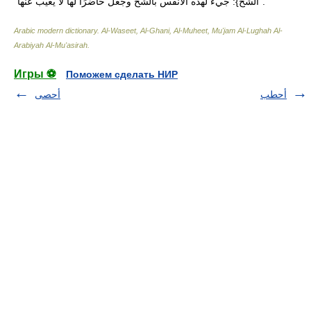
الشُّحَّ}: جيء لهذه الأنفس بالشح وجعل حاضرًا لها لا يغيب عنها".
Arabic modern dictionary
.
Al-Waseet, Al-Ghani, Al-Muheet, Mu'jam Al-Lughah Al-
Arabiyah Al-Mu'asirah
.
Игры ⚽
Поможем сделать НИР
أحطب
أحصى